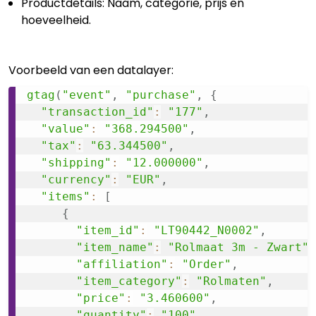
Productdetails: Naam, categorie, prijs en
hoeveelheid.
Voorbeeld van een datalayer:
gtag
(
"event"
,
"purchase"
,
{
"transaction_id"
:
"177"
,
"value"
:
"368.294500"
,
"tax"
:
"63.344500"
,
"shipping"
:
"12.000000"
,
"currency"
:
"EUR"
,
"items"
:
[
{
"item_id"
:
"LT90442_N0002"
,
"item_name"
:
"Rolmaat 3m - Zwart"
,
"affiliation"
:
"Order"
,
"item_category"
:
"Rolmaten"
,
"price"
:
"3.460600"
,
"quantity"
:
"100"