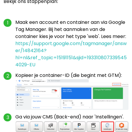
Bekijk ons stappenplan:
Maak een account en container aan via Google
Tag Manager. Bij het aanmaken van de
container kies je voor het type 'web'. Lees meer:
https://support.google.com/tagmanager/answ
er/14842164?
hl=nl&ref_topic=15191151&sjid=193310807339545
4029-EU
Kopieer je container-ID (die begint met GTM):
Ga via jouw CMS (Back-end) naar 'Instellingen'.