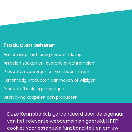
Producten beheren
Aan de slag met jouw productindeling
Artikelen zoeken en leverancier achterhalen
Producten verbergen of zichtbaar maken
Handmatig producten aanmaken of wijzigen
Productafbeeldingen wijzigen
Bedrukking koppelen aan producten
Variant volgorde aanpassen
Deze Kennisbank is gelicentieerd door de eigenaar
Categorieën beheren
van het relevante webdomein en gebruikt HTTP-
cookies voor essentiële functionaliteit en om uw
Categorieën aanmaken of aanpassen