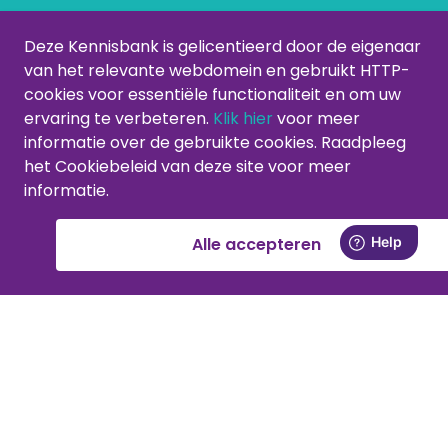
Variant volgorde aanpassen
Deze Kennisbank is gelicentieerd door de eigenaar
Categorieën beheren
van het relevante webdomein en gebruikt HTTP-
cookies voor essentiële functionaliteit en om uw
Categorieën aanmaken of aanpassen
ervaring te verbeteren.
Klik hier
voor meer
Producten verwijderen uit categorie
informatie over de gebruikte cookies. Raadpleeg
Productvolgorde aanpassen
het Cookiebeleid van deze site voor meer
informatie.
Producten kopiëren of verplaatsen
Bestellingen en offertes
Alle accepteren
Bestellingen inzien in het CMS
Offertes inzien in het CMS
Klant een factuur mee versturen met de bestelling
Waar kan ik het door de klant meegestuurde bestand in de c
Klanten
Activeer je support account