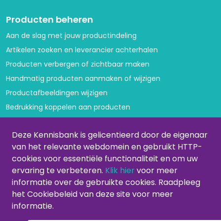
Producten beheren
Aan de slag met jouw productindeling
Artikelen zoeken en leverancier achterhalen
Producten verbergen of zichtbaar maken
Handmatig producten aanmaken of wijzigen
Productafbeeldingen wijzigen
Bedrukking koppelen aan producten
Variant volgorde aanpassen
Deze Kennisbank is gelicentieerd door de eigenaar
Categorieën beheren
van het relevante webdomein en gebruikt HTTP-
cookies voor essentiële functionaliteit en om uw
Categorieën aanmaken of aanpassen
ervaring te verbeteren.
Klik hier
voor meer
Producten verwijderen uit categorie
informatie over de gebruikte cookies. Raadpleeg
Productvolgorde aanpassen
het Cookiebeleid van deze site voor meer
informatie.
Producten kopiëren of verplaatsen