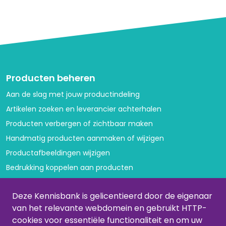
Producten beheren
Aan de slag met jouw productindeling
Artikelen zoeken en leverancier achterhalen
Producten verbergen of zichtbaar maken
Handmatig producten aanmaken of wijzigen
Productafbeeldingen wijzigen
Bedrukking koppelen aan producten
Variant volgorde aanpassen
Deze Kennisbank is gelicentieerd door de eigenaar
Categorieën beheren
van het relevante webdomein en gebruikt HTTP-
cookies voor essentiële functionaliteit en om uw
Categorieën aanmaken of aanpassen